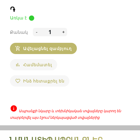
֏
circle
Առկա է
Քանակ
-
+
Ավելացնել զամբյուղ
add_shopping_cart
Համեմատել
bar_chart
Ինձ հետաքրել են
favorite_border
info
Ապրանքի նկարը և տեխնիկական տվյալները կարող են
տարբերվել այս էջում ներկայացված տվյալներից
none
ՆՄԱՆԱՏԻՊ ԱՊՐԱՆՔՆԵՐ