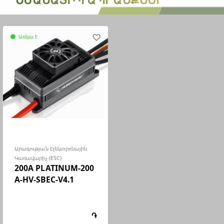
Առկա է
favorite_border
circle
Արագության Էլեկտրոնային
Կառավարիչ (ESC)
200A PLATINUM-200
A-HV-SBEC-V4.1
֏