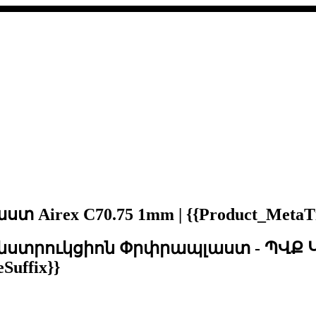
rex C70.75 1mm | {{Product_MetaTitl
 ՊՎՔ Կոնստրուկցիոն Փրփրապլաստ - 
Suffix}}