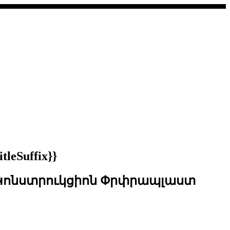
eSuffix}}
ՊՎՔ Կոնստրուկցիոն Փրփրապլաստ