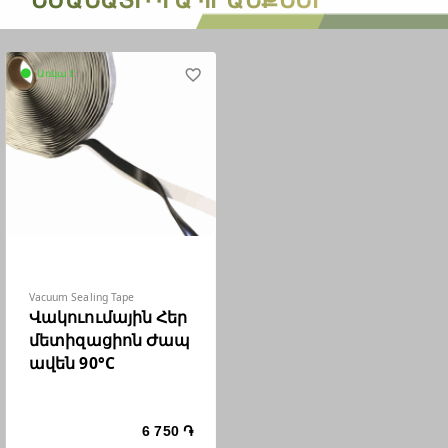
Առկա է
favorite_border
circle
Vacuum Sealing Tape
Վակուումային Հեր
մետիզացիոն Ժապ
ավեն 90°C
6 750 ֏