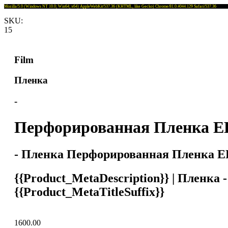
Mozilla/5.0 (Windows NT 10.0; Win64; x64) AppleWebKit/537.36 (KHTML, like Gecko) Chrome/81.0.4044.129 Safari/537.36
SKU:
15
Film
Пленка
-
Перфорированная Пленка ELA
- Пленка Перфорированная Пленка ELA2
{{Product_MetaDescription}} | Пленка
{{Product_MetaTitleSuffix}}
1600.00