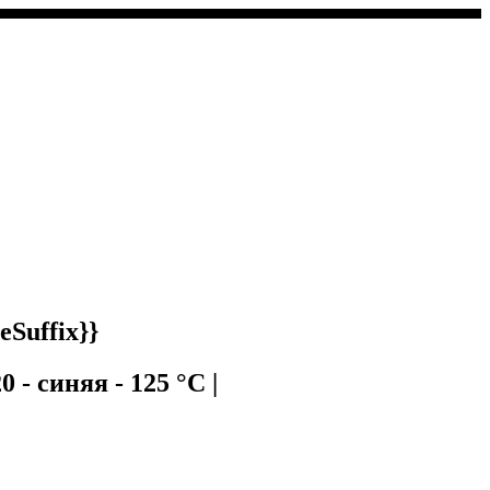
Suffix}}
- синяя - 125 °C |