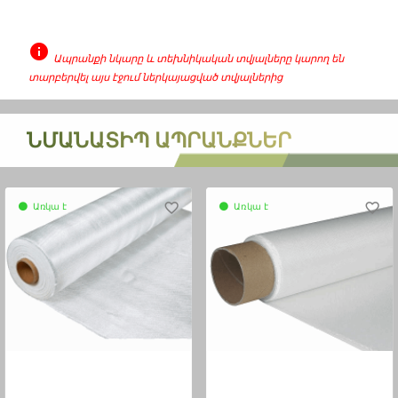
info
Ապրանքի նկարը և տեխնիկական տվյալները կարող են
տարբերվել այս էջում ներկայացված տվյալներից
none
ՆՄԱՆԱՏԻՊ ԱՊՐԱՆՔՆԵՐ
Առկա է
favorite_border
Առկա է
favorite_border
circle
circle