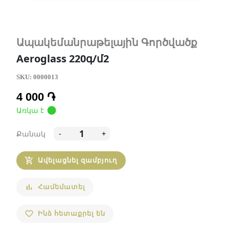
Ապակեմանրաթելային Գործվածք
Aeroglass 220գ/մ2
SKU:
0000013
4 000 ֏
circle
Առկա է
Քանակ
-
+
Ավելացնել զամբյուղ
add_shopping_cart
Համեմատել
bar_chart
Ինձ հետաքրել են
favorite_border